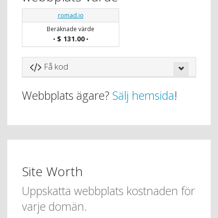
romad.io
Beräknade värde
$ 131.00
•
•
Få kod
Webbplats ägare?
Sälj hemsida
!
Site Worth
Uppskatta webbplats kostnaden för
varje domän.