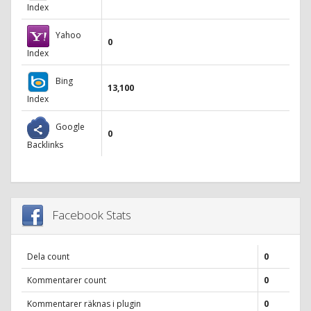
Index
Yahoo
0
Index
Bing
13,100
Index
Google
0
Backlinks
Facebook Stats
Dela count
0
Kommentarer count
0
Kommentarer räknas i plugin
0