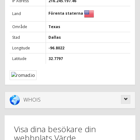
IP Adress
216.245.197.46
Förenta staterna
Land
Område
Texas
Stad
Dallas
Longitude
-96.8022
Latitude
32.7797
WHOIS
Visa dina besökare din
webbplats Värde