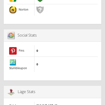
Norton
Social Stats
Pins
0
0
Stumbleupon
Läge Stats