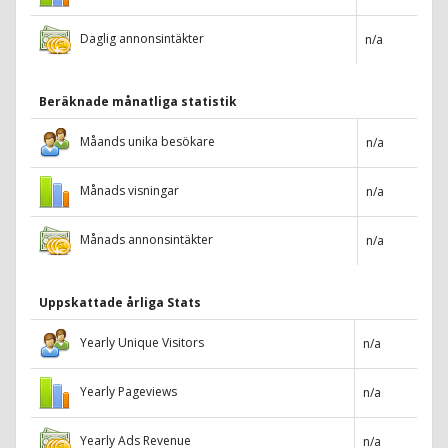
Daglig annonsintäkter
n/a
Beräknade månatliga statistik
Måands unika besökare
n/a
Månads visningar
n/a
Månads annonsintäkter
n/a
Uppskattade årliga Stats
Yearly Unique Visitors
n/a
Yearly Pageviews
n/a
Yearly Ads Revenue
n/a