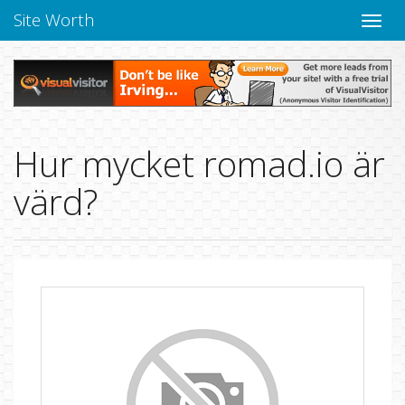
Site Worth
Toggle
navige
Hur mycket romad.io är
värd?